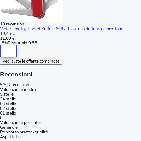
18 recensioni
Victorinox Toy Pocket Knife 9.6092.1, coltello da tasca giocattolo
10,45 €
11,00 €
-
5%
Risparmia
0,55
Vedi tutte le offerte combinate
Recensioni
5/5
(
3 recensioni
)
Valutazione media
5 stelle
3
4 stelle
0
3 stelle
0
2 stelle
0
1 stella
0
Valutazione per criteri
Generale
Rapporto prezzo-qualità
Aspettative