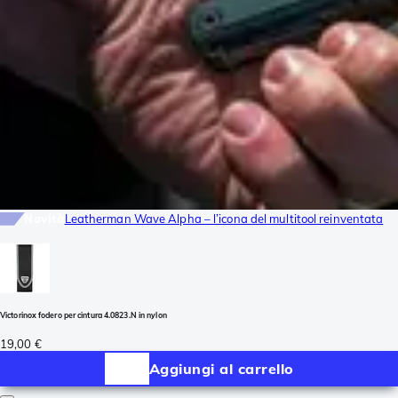
Novità
Leatherman Wave Alpha – l’icona del multitool reinventata
Victorinox fodero per cintura 4.0823.N in nylon
19,00 €
Aggiungi al carrello