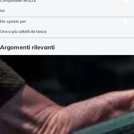
Compatibile MOLLE
no
Ha spazio per
Uno o più coltelli da tasca
Argomenti rilevanti