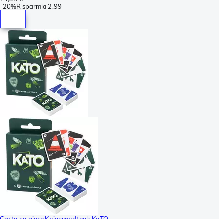
-
20%
Risparmia
2,99
Carte da gioco Knivesandtools KaTO