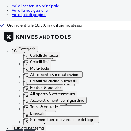
Vai al contenuto principale
Vai alla navigazione
Vai al piè di pagina
Ordina entro le 18:30, invio il giorno stesso
Categorie
Categorie
Coltelli da tasca
Coltelli da tasca
Coltelli fissi
Coltelli fissi
Multi-tools
Multi-tools
Affilamento & manutenzione
Affilamento & manutenzione
Coltelli da cucina & utensili
Coltelli da cucina & utensili
Pentole & padelle
Pentole & padelle
All'aperto & attrezzatura
All'aperto & attrezzatura
Asce e strumenti per il giardino
Asce e strumenti per il giardino
Torce & batterie
Torce & batterie
Binocoli
Binocoli
Strumenti per la lavorazione del legno
Strumenti per la lavorazione del legno
Esplora per tema