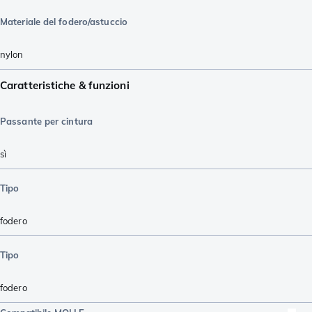
Materiale del fodero/astuccio
nylon
Caratteristiche & funzioni
Passante per cintura
sì
Tipo
fodero
Tipo
fodero