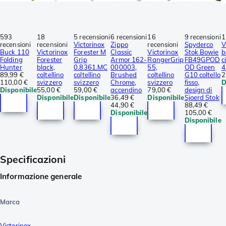
593
18
5 recensioni
6 recensioni
16
9 recensioni
1
recensioni
recensioni
Victorinox
Zippo
recensioni
Spyderco
V
Buck 110
Victorinox
Forester M
Classic
Victorinox
Stok Bowie
b
Folding
Forester
Grip
Armor 162-
RangerGrip
FB49GPOD
c
Hunter
black,
0.8361.MC
000003,
55,
OD Green
4
89,99 €
coltellino
coltellino
Brushed
coltellino
G10 coltello
2
110,00 €
svizzero
svizzero
Chrome,
svizzero
fisso,
D
Disponibile
55,00 €
59,00 €
accendino
79,00 €
design di
Disponibile
Disponibile
36,49 €
Disponibile
Sjoerd Stok
44,90 €
88,49 €
Disponibile
105,00 €
Disponibile
Specificazioni
Informazione generale
Marca
Victorinox