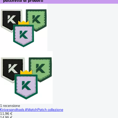
pacchetto di prodotti
1 recensione
Knivesandtools #MatchPatch collezione
11,96 €
14,95 €