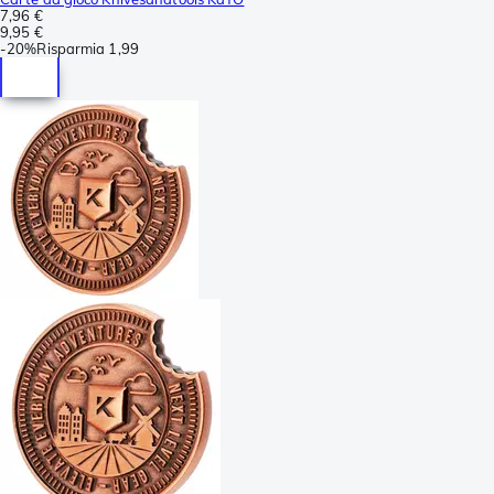
7,96 €
9,95 €
-
20%
Risparmia
1,99