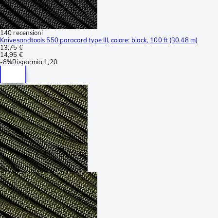
140 recensioni
Knivesandtools 550 paracord type III, colore: black, 100 ft (30.48 m)
13,75 €
14,95 €
-
8%
Risparmia
1,20