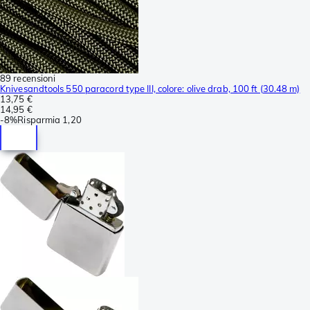
89 recensioni
Knivesandtools 550 paracord type III, colore: olive drab, 100 ft (30.48 m)
13,75 €
14,95 €
-
8%
Risparmia
1,20