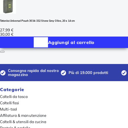
Tatonka Universal Pouch 3034-332 Stone Grey Olive, 20 x 14 cm
27,99 €
30,00 €
Aggiungi al carrello
Consegna rapida dal nostro
Più di 19.000 prodotti
magazzino
Categorie
Coltelli da tasca
Coltelli fissi
Multi-tool
Affilatura & manutenzione
Coltelli & utensili da cucina
Pentole & padelle