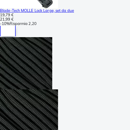
Blade-Tech MOLLE Lock Large, set da due
19,79 €
21,99 €
-
10%
Risparmia
2,20