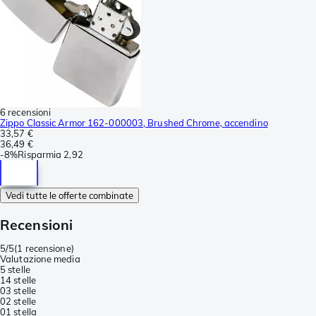
6 recensioni
Zippo Classic Armor 162-000003, Brushed Chrome, accendino
33,57 €
36,49 €
-
8%
Risparmia
2,92
Vedi tutte le offerte combinate
Recensioni
5/5
(
1 recensione
)
Valutazione media
5 stelle
1
4 stelle
0
3 stelle
0
2 stelle
0
1 stella