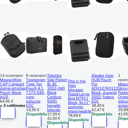
14 recensioni
8 recensioni
Tatonka
Alpaka Gear
1
Maxpedition
Tasmanian
Side Pocket
HUB Pouch
recen
Rite in the
CAP Compact
Tiger Tac
8L BC
Pro
Maxpe
Rain
Administration
Pouch 4.1,
3302-040
AD010760122
Skinn
Monsoon
Pouch Black,
7273-040,
Black
Black, Axogrid
Pocke
Rapid Large
AGR
nero,
Cordura
300D, fodero
Organ
Bag M7911
64,95 €
astuccio
500D,
EDC
astuc
Black, 9x11",
± 3 settimane
EDC
borsello
38,49 €
grigio
pochette
16,95 €
laterale
42,47 €
39,99
impermeabile
Disponibile
37,99 €
Disponibile
43,95
78,99 €
42,00 €
Dispo
Disponibile
Disponibile