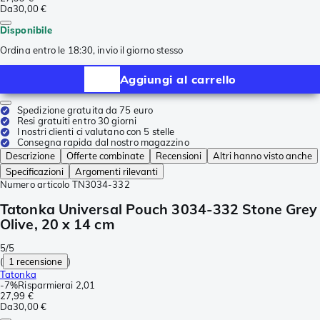
Da
30,00 €
Disponibile
Ordina entro le 18:30, invio il giorno stesso
Aggiungi al carrello
Spedizione gratuita da 75 euro
Resi gratuiti entro 30 giorni
I nostri clienti ci valutano con 5 stelle
Consegna rapida dal nostro magazzino
Descrizione
Offerte combinate
Recensioni
Altri hanno visto anche
Specificazioni
Argomenti rilevanti
Numero articolo
TN3034-332
Tatonka Universal Pouch 3034-332 Stone Grey
Olive, 20 x 14 cm
5/5
(
1 recensione
)
Tatonka
-
7%
Risparmierai
2,01
27,99 €
Da
30,00 €