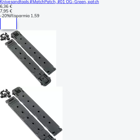
Knivesandtools #MatchPatch, #01 OG-Green, patch
6,36 €
7,95 €
-
20%
Risparmia
1,59