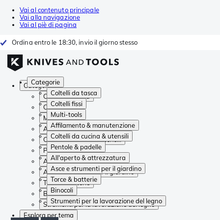
Vai al contenuto principale
Vai alla navigazione
Vai al piè di pagina
Ordina entro le 18:30, invio il giorno stesso
Categorie
Categorie
Coltelli da tasca
Coltelli da tasca
Coltelli fissi
Coltelli fissi
Multi-tools
Multi-tools
Affilamento & manutenzione
Affilamento & manutenzione
Coltelli da cucina & utensili
Coltelli da cucina & utensili
Pentole & padelle
Pentole & padelle
All'aperto & attrezzatura
All'aperto & attrezzatura
Asce e strumenti per il giardino
Asce e strumenti per il giardino
Torce & batterie
Torce & batterie
Binocoli
Binocoli
Strumenti per la lavorazione del legno
Strumenti per la lavorazione del legno
Esplora per tema