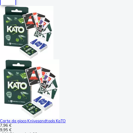
Carte da gioco Knivesandtools KaTO
7,96 €
9,95 €