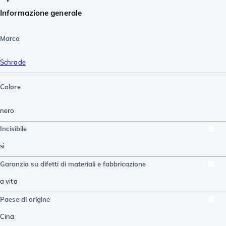
Informazione generale
Marca
Schrade
Colore
nero
Incisibile
sì
Garanzia su difetti di materiali e fabbricazione
a vita
Paese di origine
Cina