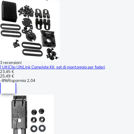
3 recensioni
] UltiClip UltiLink Complete Kit, set di montaggio per foderi
23,45 €
25,49 €
-
8%
Risparmia
2,04