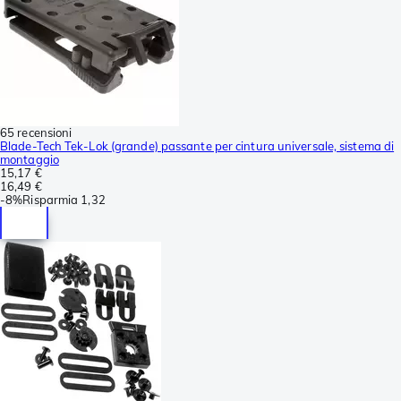
65 recensioni
Blade-Tech Tek-Lok (grande) passante per cintura universale, sistema di
montaggio
15,17 €
16,49 €
-
8%
Risparmia
1,32