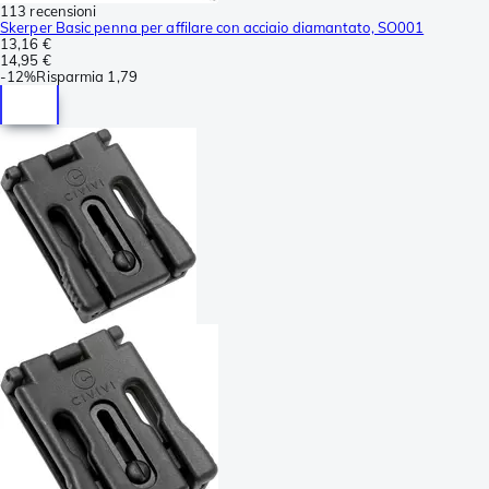
113 recensioni
Skerper Basic penna per affilare con acciaio diamantato, SO001
13,16 €
14,95 €
-
12%
Risparmia
1,79