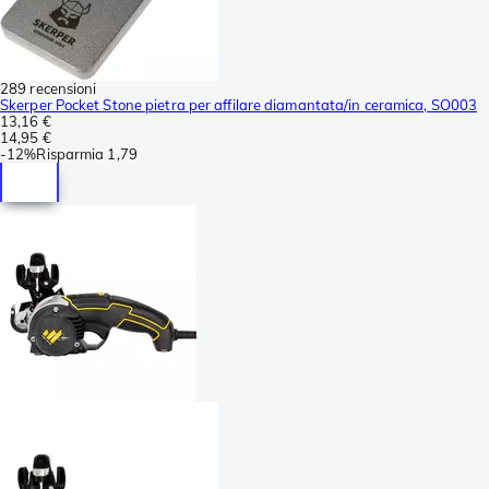
289 recensioni
Skerper Pocket Stone pietra per affilare diamantata/in ceramica, SO003
13,16 €
14,95 €
-
12%
Risparmia
1,79