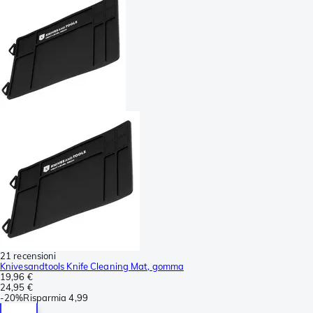
21 recensioni
Knivesandtools Knife Cleaning Mat, gomma
19,96 €
24,95 €
-
20%
Risparmia
4,99