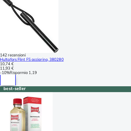
142 recensioni
Hultafors Flint FS acciarino, 380280
10,74 €
11,93 €
-
10%
Risparmia
1,19
best-seller