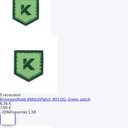
5 recensioni
Knivesandtools #MatchPatch, #01 OG-Green, patch
6,36 €
7,95 €
-
20%
Risparmia
1,59