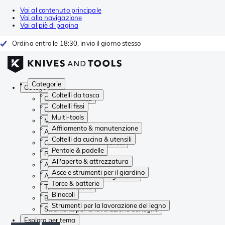
Vai al contenuto principale
Vai alla navigazione
Vai al piè di pagina
Ordina entro le 18:30, invio il giorno stesso
Categorie
Categorie
Coltelli da tasca
Coltelli da tasca
Coltelli fissi
Coltelli fissi
Multi-tools
Multi-tools
Affilamento & manutenzione
Affilamento & manutenzione
Coltelli da cucina & utensili
Coltelli da cucina & utensili
Pentole & padelle
Pentole & padelle
All'aperto & attrezzatura
All'aperto & attrezzatura
Asce e strumenti per il giardino
Asce e strumenti per il giardino
Torce & batterie
Torce & batterie
Binocoli
Binocoli
Strumenti per la lavorazione del legno
Strumenti per la lavorazione del legno
Esplora per tema