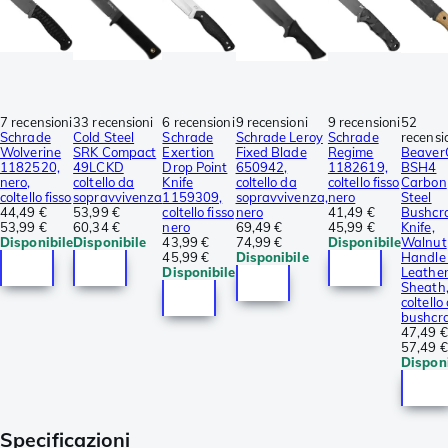
7 recensioni
33 recensioni
6 recensioni
9 recensioni
9 recensioni
52
Schrade
Cold Steel
Schrade
Schrade Leroy
Schrade
recensi
Wolverine
SRK Compact
Exertion
Fixed Blade
Regime
Beaver
1182520,
49LCKD
Drop Point
650942,
1182619,
BSH4
nero,
coltello da
Knife
coltello da
coltello fisso
Carbon
coltello fisso
sopravvivenza
1159309,
sopravvivenza,
nero
Steel
44,49 €
53,99 €
coltello fisso
nero
41,49 €
Bushcra
53,99 €
60,34 €
nero
69,49 €
45,99 €
Knife,
Disponibile
Disponibile
43,99 €
74,99 €
Disponibile
Walnut
45,99 €
Disponibile
Handle
Disponibile
Leathe
Sheath
coltello
bushcra
47,49 €
57,49 €
Disponi
Specificazioni