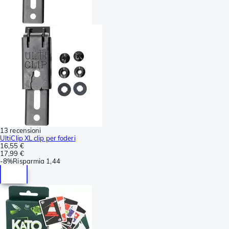
13 recensioni
UltiClip XL clip per foderi
16,55 €
17,99 €
-
8%
Risparmia
1,44