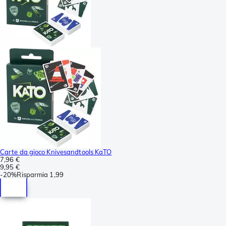
Carte da gioco Knivesandtools KaTO
7,96 €
9,95 €
-
20%
Risparmia
1,99