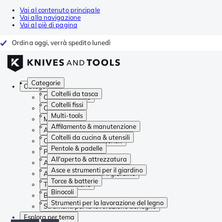
Vai al contenuto principale
Vai alla navigazione
Vai al piè di pagina
Ordina oggi, verrà spedito lunedì
Categorie
Categorie
Coltelli da tasca
Coltelli da tasca
Coltelli fissi
Coltelli fissi
Multi-tools
Multi-tools
Affilamento & manutenzione
Affilamento & manutenzione
Coltelli da cucina & utensili
Coltelli da cucina & utensili
Pentole & padelle
Pentole & padelle
All'aperto & attrezzatura
All'aperto & attrezzatura
Asce e strumenti per il giardino
Asce e strumenti per il giardino
Torce & batterie
Torce & batterie
Binocoli
Binocoli
Strumenti per la lavorazione del legno
Strumenti per la lavorazione del legno
Esplora per tema