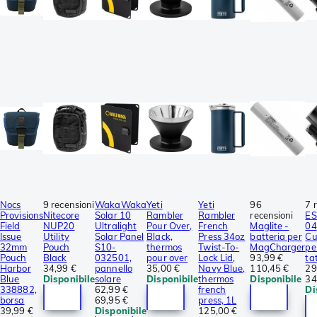
Nocs
9 recensioni
WakaWaka
Yeti
Yeti
96
7 
Provisions
Nitecore
Solar 10
Rambler
Rambler
recensioni
ES
Field
NUP20
Ultralight
Pour Over,
French
Maglite -
04
Issue
Utility
Solar Panel
Black,
Press 34oz
batteria per
Cu
32mm
Pouch
S10-
thermos
Twist-To-
MagCharger
pe
Pouch
Black
032501,
pour over
Lock Lid,
93,99 €
ta
Harbor
34,99 €
pannello
35,00 €
Navy Blue,
110,45 €
29
Blue
Disponibile
solare
Disponibile
thermos
Disponibile
34
338882,
62,99 €
french
Di
borsa
69,95 €
press, 1L
39,99 €
Disponibile
125,00 €