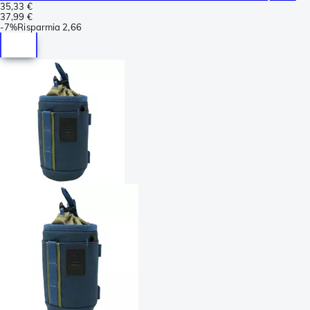
35,33 €
37,99 €
-
7%
Risparmia
2,66