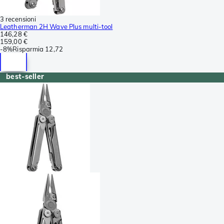
3 recensioni
Leatherman 2H Wave Plus multi-tool
146,28 €
159,00 €
-
8%
Risparmia
12,72
best-seller