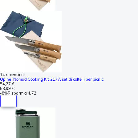
14 recensioni
Opinel Nomad Cooking Kit 2177, set di coltelli per picnic
54,27 €
58,99 €
-
8%
Risparmia
4,72