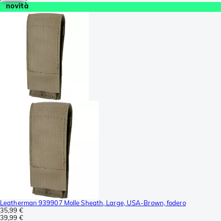
novità
Leatherman 939907 Molle Sheath, Large, USA-Brown, fodero
35,99 €
39,99 €