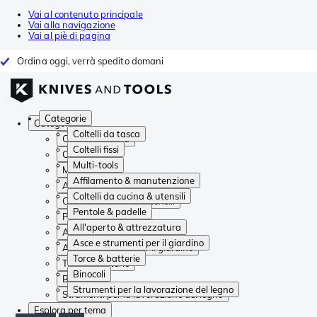
Vai al contenuto principale
Vai alla navigazione
Vai al piè di pagina
Ordina oggi, verrà spedito domani
Categorie
Categorie
Coltelli da tasca
Coltelli da tasca
Coltelli fissi
Coltelli fissi
Multi-tools
Multi-tools
Affilamento & manutenzione
Affilamento & manutenzione
Coltelli da cucina & utensili
Coltelli da cucina & utensili
Pentole & padelle
Pentole & padelle
All'aperto & attrezzatura
All'aperto & attrezzatura
Asce e strumenti per il giardino
Asce e strumenti per il giardino
Torce & batterie
Torce & batterie
Binocoli
Binocoli
Strumenti per la lavorazione del legno
Strumenti per la lavorazione del legno
Esplora per tema