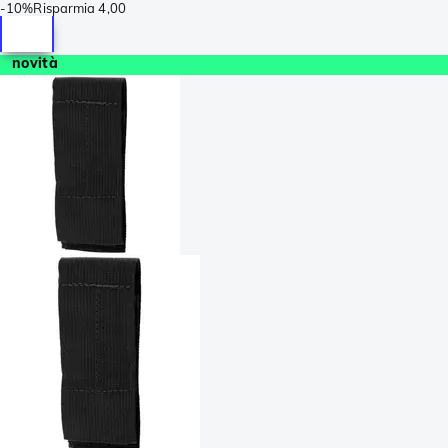
-
10%
Risparmia
4,00
novità