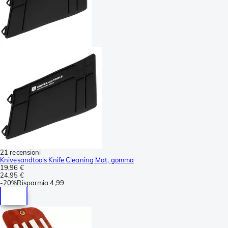
21 recensioni
Knivesandtools Knife Cleaning Mat, gomma
19,96 €
24,95 €
-
20%
Risparmia
4,99