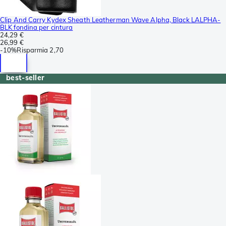
Clip And Carry Kydex Sheath Leatherman Wave Alpha, Black LALPHA-
BLK fondina per cintura
24,29 €
26,99 €
-
10%
Risparmia
2,70
best-seller