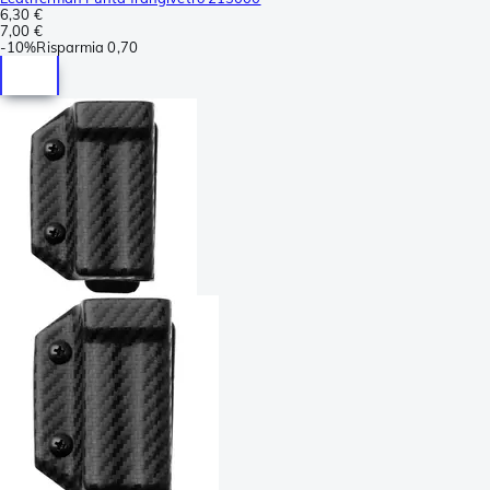
6,30 €
7,00 €
-
10%
Risparmia
0,70