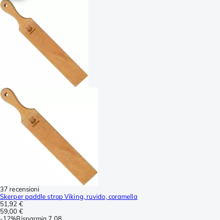
37 recensioni
Skerper paddle strop Viking, ruvido, coramella
51,92 €
59,00 €
-
12%
Risparmia
7,08