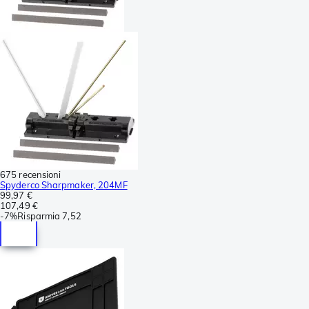
675 recensioni
Spyderco Sharpmaker, 204MF
99,97 €
107,49 €
-
7%
Risparmia
7,52