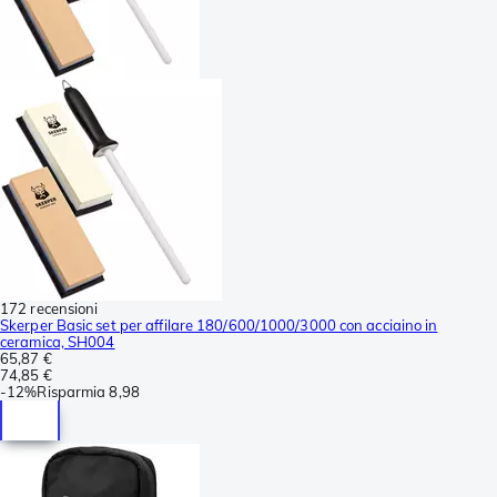
172 recensioni
Skerper Basic set per affilare 180/600/1000/3000 con acciaino in
ceramica, SH004
65,87 €
74,85 €
-
12%
Risparmia
8,98