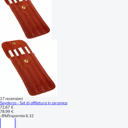
17 recensioni
Spyderco - Set di affilatura in ceramica
72,67 €
78,99 €
-
8%
Risparmia
6,32