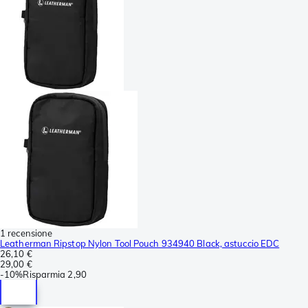
1 recensione
Leatherman Ripstop Nylon Tool Pouch 934940 Black, astuccio EDC
26,10 €
29,00 €
-
10%
Risparmia
2,90