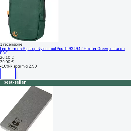
1 recensione
Leatherman Ripstop Nylon Tool Pouch 934942 Hunter Green, astuccio
EDC
26,10 €
29,00 €
-
10%
Risparmia
2,90
best-seller