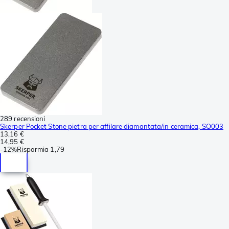
289 recensioni
Skerper Pocket Stone pietra per affilare diamantata/in ceramica, SO003
13,16 €
14,95 €
-
12%
Risparmia
1,79