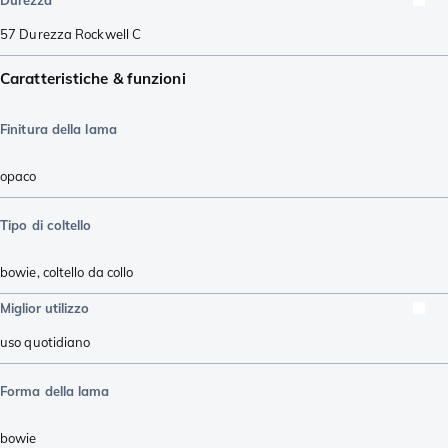
Durezza
57
Durezza Rockwell C
Caratteristiche & funzioni
Finitura della lama
opaco
Tipo di coltello
bowie
,
coltello da collo
Miglior utilizzo
uso quotidiano
Forma della lama
bowie