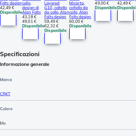
Folts design
collo,
Layered
Micarta,
49,00 €
42,49 €
42,49 €
design di
G10, coltello
coltello da
Disponibile
Disponibi
Disponibile
Alan Folts
da collo, Alan
collo, Alan
43,18 €
Folts design
Folts design
49,01 €
59,49 €
60,00 €
Disponibile
62,32 €
Disponibile
Disponibile
Specificazioni
Informazione generale
Marca
CRKT
Colore
blu