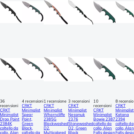
36
4 recensioni
1 recensione
3 recensioni
10
8 recensio
recensioni
CRKT
CRKT
CRKT
recensioni
CRKT
CRKT
Minimalist
Minimalist
Minimalist
CRKT
Minimalist
Minimalist
Spear
Wharncliffe
Nessmuk
Minimalist
Katana
Drop Point
Point,
2385G
2376
Bowie 2387
2394
2384K
Green
Blackwashed
Stonewashed
coltello da
coltello da
coltello da
Black,
D2,
D2, Green
collo, Alan
collo, Alan
collo, Alan
coltello da
Multicolored
Black
Folts design
Folts desi