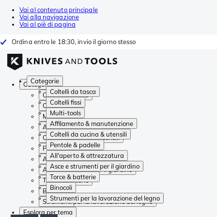
Vai al contenuto principale
Vai alla navigazione
Vai al piè di pagina
Ordina entro le 18:30, invio il giorno stesso
Categorie
Categorie
Coltelli da tasca
Coltelli da tasca
Coltelli fissi
Coltelli fissi
Multi-tools
Multi-tools
Affilamento & manutenzione
Affilamento & manutenzione
Coltelli da cucina & utensili
Coltelli da cucina & utensili
Pentole & padelle
Pentole & padelle
All'aperto & attrezzatura
All'aperto & attrezzatura
Asce e strumenti per il giardino
Asce e strumenti per il giardino
Torce & batterie
Torce & batterie
Binocoli
Binocoli
Strumenti per la lavorazione del legno
Strumenti per la lavorazione del legno
Esplora per tema