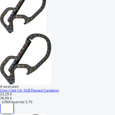
4 recensioni
Civivi Click CA-01B Flamed Carabiner
33,29 €
36,99 €
-
10%
Risparmia
3,70