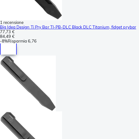
1 recensione
Big Idea Design Ti Pry Bar TI-PB-DLC Black DLC Titanium, fidget prybar
77,73 €
84,49 €
-
8%
Risparmia
6,76