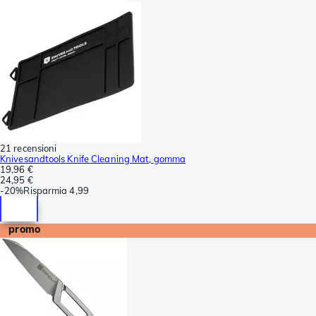
21 recensioni
Knivesandtools Knife Cleaning Mat, gomma
19,96 €
24,95 €
-
20%
Risparmia
4,99
promo