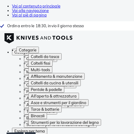
Vai al contenuto principale
Vai alla navigazione
Vai al piè di pagina
Ordina entro le 18:30, invio il giorno stesso
Categorie
Categorie
Coltelli da tasca
Coltelli da tasca
Coltelli fissi
Coltelli fissi
Multi-tools
Multi-tools
Affilamento & manutenzione
Affilamento & manutenzione
Coltelli da cucina & utensili
Coltelli da cucina & utensili
Pentole & padelle
Pentole & padelle
All'aperto & attrezzatura
All'aperto & attrezzatura
Asce e strumenti per il giardino
Asce e strumenti per il giardino
Torce & batterie
Torce & batterie
Binocoli
Binocoli
Strumenti per la lavorazione del legno
Strumenti per la lavorazione del legno
Esplora per tema