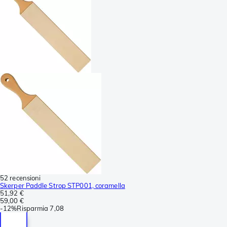
52 recensioni
Skerper Paddle Strop STP001, coramella
51,92 €
59,00 €
-
12%
Risparmia
7,08