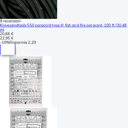
9 recensioni
Knivesandtools 550 paracord type III, fish and fire paracord, 100 ft (30.48
m)
20,66 €
22,95 €
-
10%
Risparmia
2,29