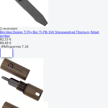
2 recensioni
Big Idea Design Ti Pry Bar TI-PB-SW Stonewashed Titanium, fidget
prybar
82,33 €
89,49 €
-
8%
Risparmia
7,16