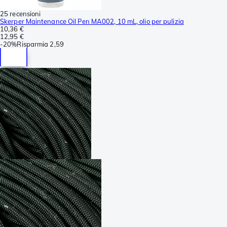
25 recensioni
Skerper Maintenance Oil Pen MA002, 10 mL, olio per pulizia
10,36 €
12,95 €
-
20%
Risparmia
2,59