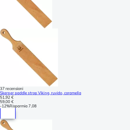
37 recensioni
Skerper paddle strop Viking, ruvido, coramella
51,92 €
59,00 €
-
12%
Risparmia
7,08