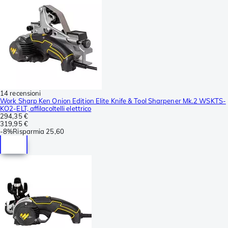
14 recensioni
Work Sharp Ken Onion Edition Elite Knife & Tool Sharpener Mk.2 WSKTS-
KO2-ELT, affilacoltelli elettrico
294,35 €
319,95 €
-
8%
Risparmia
25,60