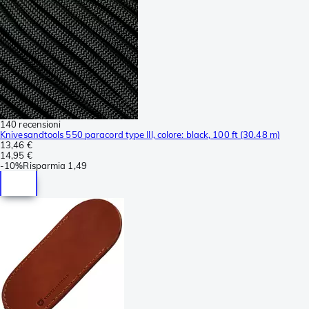
140 recensioni
Knivesandtools 550 paracord type III, colore: black, 100 ft (30.48 m)
13,46 €
14,95 €
-
10%
Risparmia
1,49