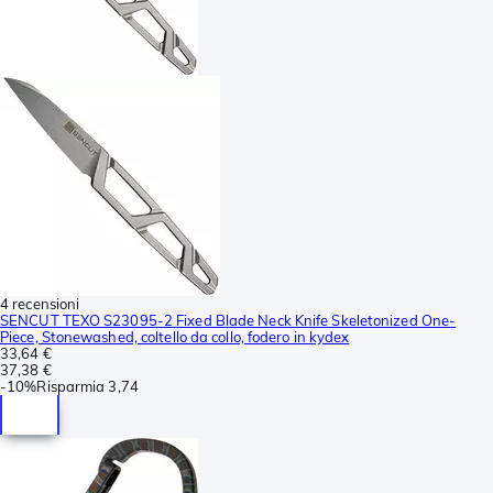
4 recensioni
SENCUT TEXO S23095-2 Fixed Blade Neck Knife Skeletonized One-
Piece, Stonewashed, coltello da collo, fodero in kydex
33,64 €
37,38 €
-
10%
Risparmia
3,74