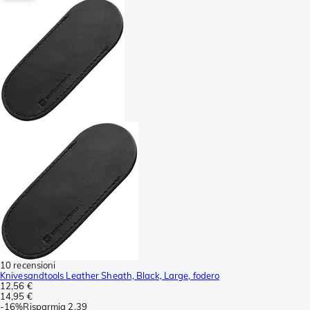
10 recensioni
Knivesandtools Leather Sheath, Black, Large, fodero
12,56 €
14,95 €
-
16%
Risparmia
2,39