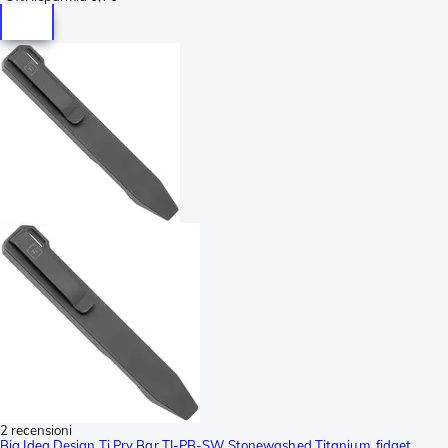
2 recensioni
Big Idea Design Ti Pry Bar TI-PB-SW Stonewashed Titanium, fidget