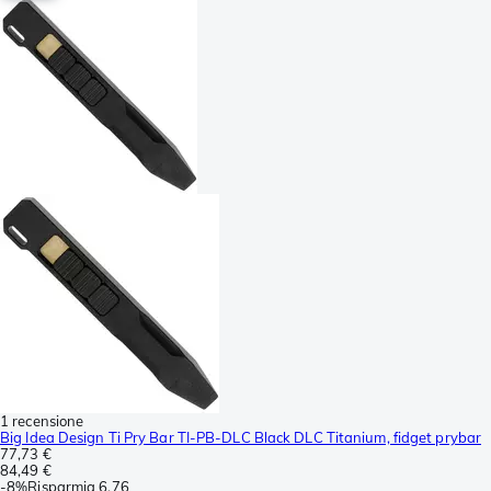
1 recensione
Big Idea Design Ti Pry Bar TI-PB-DLC Black DLC Titanium, fidget prybar
77,73 €
84,49 €
-
8%
Risparmia
6,76