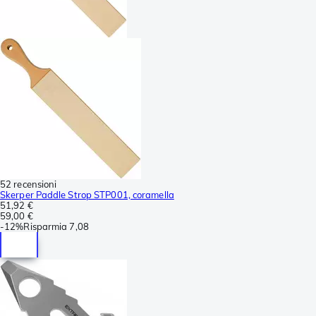
52 recensioni
Skerper Paddle Strop STP001, coramella
51,92 €
59,00 €
-
12%
Risparmia
7,08