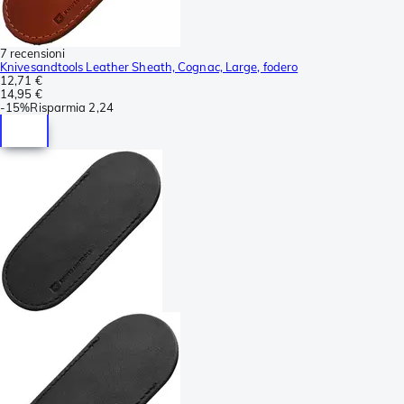
7 recensioni
Knivesandtools Leather Sheath, Cognac, Large, fodero
12,71 €
14,95 €
-
15%
Risparmia
2,24