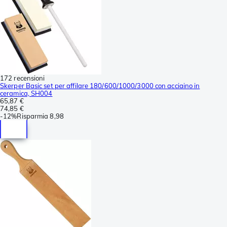
172 recensioni
Skerper Basic set per affilare 180/600/1000/3000 con acciaino in
ceramica, SH004
65,87 €
74,85 €
-
12%
Risparmia
8,98