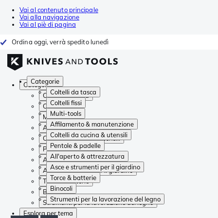
Vai al contenuto principale
Vai alla navigazione
Vai al piè di pagina
Ordina oggi, verrà spedito lunedì
Categorie
Categorie
Coltelli da tasca
Coltelli da tasca
Coltelli fissi
Coltelli fissi
Multi-tools
Multi-tools
Affilamento & manutenzione
Affilamento & manutenzione
Coltelli da cucina & utensili
Coltelli da cucina & utensili
Pentole & padelle
Pentole & padelle
All'aperto & attrezzatura
All'aperto & attrezzatura
Asce e strumenti per il giardino
Asce e strumenti per il giardino
Torce & batterie
Torce & batterie
Binocoli
Binocoli
Strumenti per la lavorazione del legno
Strumenti per la lavorazione del legno
Esplora per tema