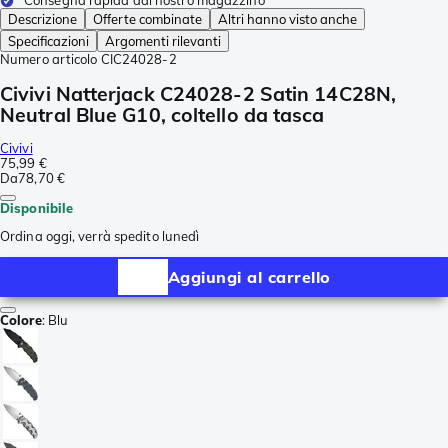
Consegna rapida dal nostro magazzino
Descrizione
Offerte combinate
Altri hanno visto anche
Specificazioni
Argomenti rilevanti
Numero articolo
CIC24028-2
Civivi Natterjack C24028-2 Satin 14C28N,
Neutral Blue G10, coltello da tasca
Civivi
75,99 €
Da
78,70 €
Disponibile
Ordina oggi, verrà spedito lunedì
Aggiungi al carrello
Colore
:
Blu