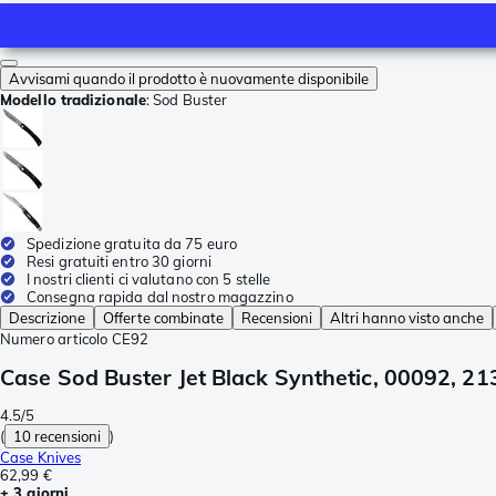
Avvisami quando il prodotto è nuovamente disponibile
Modello tradizionale
:
Sod Buster
Spedizione gratuita da 75 euro
Resi gratuiti entro 30 giorni
I nostri clienti ci valutano con 5 stelle
Consegna rapida dal nostro magazzino
Descrizione
Offerte combinate
Recensioni
Altri hanno visto anche
Numero articolo
CE92
Case Sod Buster Jet Black Synthetic, 00092, 213
4.5/5
(
10 recensioni
)
Case Knives
62,99 €
± 3 giorni