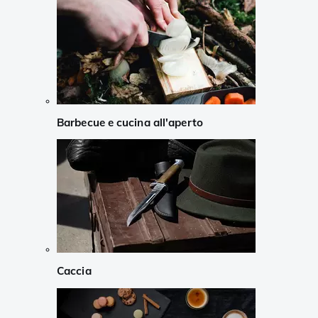
Barbecue e cucina all'aperto
Caccia