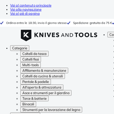
Vai al contenuto principale
Vai alla navigazione
Vai al piè di pagina
Ordina entro le 18:30, invio il giorno stesso
Spedizione gratuita da 75 €
Ca
Categorie
Coltelli da tasca
Coltelli fissi
Multi-tools
Affilamento & manutenzione
Coltelli da cucina & utensili
Pentole & padelle
All'aperto & attrezzatura
Asce e strumenti per il giardino
Torce & batterie
Binocoli
Strumenti per la lavorazione del legno