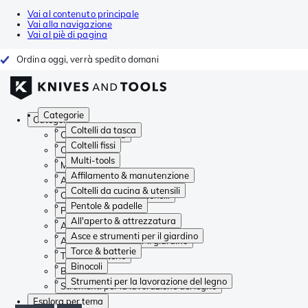
Vai al contenuto principale
Vai alla navigazione
Vai al piè di pagina
Ordina oggi, verrà spedito domani
Categorie
Categorie
Coltelli da tasca
Coltelli da tasca
Coltelli fissi
Coltelli fissi
Multi-tools
Multi-tools
Affilamento & manutenzione
Affilamento & manutenzione
Coltelli da cucina & utensili
Coltelli da cucina & utensili
Pentole & padelle
Pentole & padelle
All'aperto & attrezzatura
All'aperto & attrezzatura
Asce e strumenti per il giardino
Asce e strumenti per il giardino
Torce & batterie
Torce & batterie
Binocoli
Binocoli
Strumenti per la lavorazione del legno
Strumenti per la lavorazione del legno
Esplora per tema