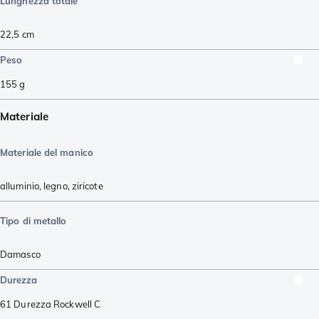
Lunghezza totale
22,5
cm
Peso
155
g
Materiale
Materiale del manico
alluminio
,
legno
,
ziricote
Tipo di metallo
Damasco
Durezza
61
Durezza Rockwell C