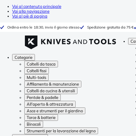
Vai al contenuto principale
Vai alla navigazione
Vai al piè di pagina
Ordina entro le 18:30, invio il giorno stesso
Spedizione gratuita da 75 €
Ca
Categorie
Coltelli da tasca
Coltelli fissi
Multi-tools
Affilamento & manutenzione
Coltelli da cucina & utensili
Pentole & padelle
All'aperto & attrezzatura
Asce e strumenti per il giardino
Torce & batterie
Binocoli
Strumenti per la lavorazione del legno