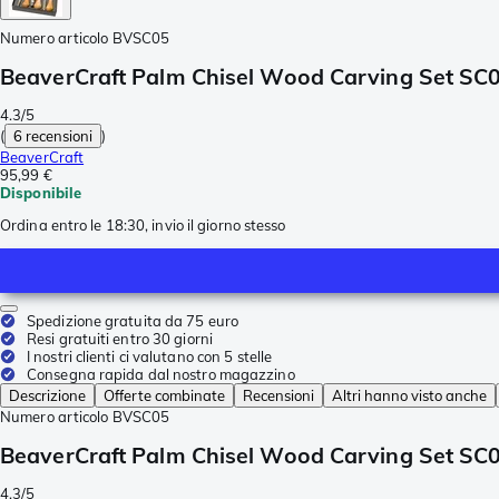
Numero articolo
BVSC05
BeaverCraft Palm Chisel Wood Carving Set SC05,
4.3/5
(
6 recensioni
)
BeaverCraft
95,99 €
Disponibile
Ordina entro le 18:30, invio il giorno stesso
Spedizione gratuita da 75 euro
Resi gratuiti entro 30 giorni
I nostri clienti ci valutano con 5 stelle
Consegna rapida dal nostro magazzino
Descrizione
Offerte combinate
Recensioni
Altri hanno visto anche
Numero articolo
BVSC05
BeaverCraft Palm Chisel Wood Carving Set SC05,
4.3/5