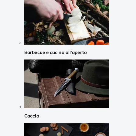
Barbecue e cucina all'aperto
Caccia