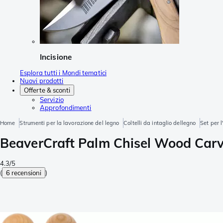
Incisione
Esplora tutti i Mondi tematici
Nuovi prodotti
Offerte & sconti
Servizio
Approfondimenti
Home
Strumenti per la lavorazione del legno
Coltelli da intaglio dellegno
Set per l
BeaverCraft Palm Chisel Wood Carvin
4.3/5
(
6 recensioni
)